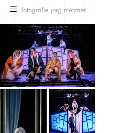
fotografie
jörg metzner