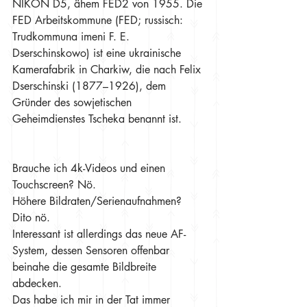
NIKON D5, ähem FED2 von 1955. Die 
FED Arbeitskommune (FED; russisch: 
Trudkommuna imeni F. E. 
Dserschinskowo) ist eine ukrainische 
Kamerafabrik in Charkiw, die nach Felix 
Dserschinski (1877–1926), dem 
Gründer des sowjetischen 
Geheimdienstes Tscheka benannt ist.
Brauche ich 4k-Videos und einen 
Touchscreen? Nö.
Höhere Bildraten/Serienaufnahmen? 
Dito nö.
Interessant ist allerdings das neue AF-
System, dessen Sensoren offenbar 
beinahe die gesamte Bildbreite 
abdecken.
Das habe ich mir in der Tat immer 