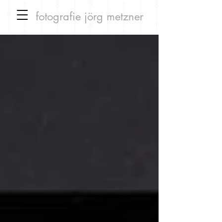
fotografie
jörg metzner