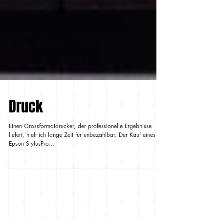
Druck
Einen Grossformatdrucker, der professionelle Ergebnisse
liefert, hielt ich lange Zeit für unbezahlbar. Der Kauf eines
Epson StylusPro...