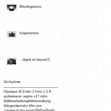
Blitzdingsbums
Knipskamera
...digital ist besser(?)
Stichwörter
Olympus M.Zuiko 17mm 1:1.8
acdsee
acer aspire v17 nitro
bildbearbeitung
bildverwaltung
blitzgeräte
color efex pro
convert to bw pro
d100
d2x
d3s
d5