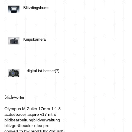
Blitzdingsbums
Knipskamera
...digital ist besser(?)
Stichwörter
Olympus M.Zuiko 17mm 1:1.8
acdsee
acer aspire v17 nitro
bildbearbeitung
bildverwaltung
blitzgeräte
color efex pro
convert to bw pro
d100
d2x
d3s
d5