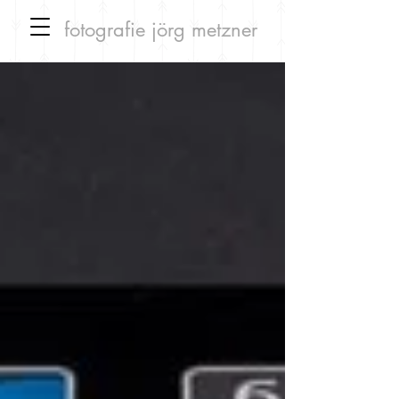
fotografie
jörg metzner